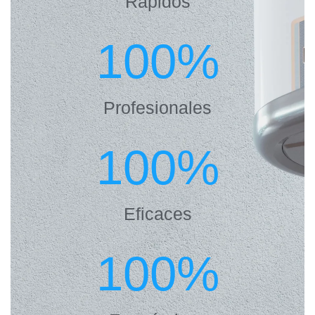
Rápidos
100
%
Profesionales
100
%
Eficaces
100
%